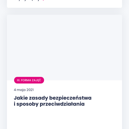
III. FORMA ZAJĘĆ
4 maja 2021
Jakie zasady bezpieczeństwa
i sposoby przeciwdziałania
rozprzestrzenianiu się COVID-19
zostaną zapewnione Uczestnikom
kursu?