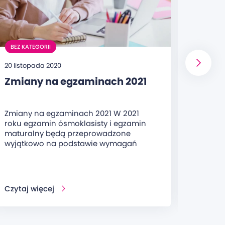
BEZ KATEGORII
BEZ KA
20 listopada 2020
8 maja 
Zmiany na egzaminach 2021
25 la
pod 
Zmiany na egzaminach 2021 W 2021
Oferuj
roku egzamin ósmoklasisty i egzamin
doświa
maturalny będą przeprowadzone
wiaryg
wyjątkowo na podstawie wymagań
- rok z
Czytaj więcej
Czytaj 