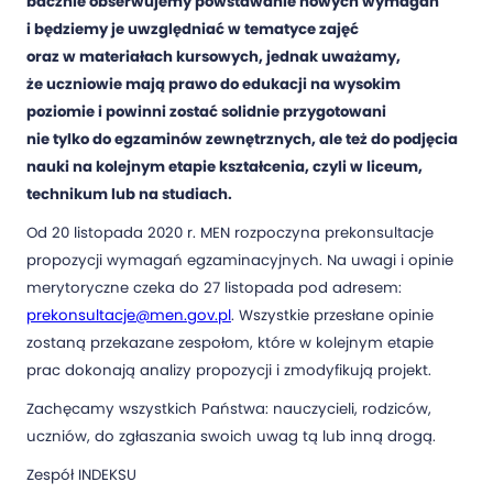
bacznie obserwujemy powstawanie nowych wymagań
i będziemy je uwzględniać w tematyce zajęć
oraz w materiałach kursowych, jednak uważamy,
że uczniowie mają prawo do edukacji na wysokim
poziomie i powinni zostać solidnie przygotowani
nie tylko do egzaminów zewnętrznych, ale też do podjęcia
nauki na kolejnym etapie kształcenia, czyli w liceum,
technikum lub na studiach.
Od 20 listopada 2020 r. MEN rozpoczyna prekonsultacje
propozycji wymagań egzaminacyjnych. Na uwagi i opinie
merytoryczne czeka do 27 listopada pod adresem:
prekonsultacje@men.gov.pl
. Wszystkie przesłane opinie
zostaną przekazane zespołom, które w kolejnym etapie
prac dokonają analizy propozycji i zmodyfikują projekt.
Zachęcamy wszystkich Państwa: nauczycieli, rodziców,
uczniów, do zgłaszania swoich uwag tą lub inną drogą.
Zespół INDEKSU