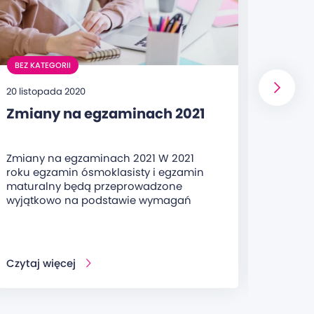
BEZ KATEGORII
BEZ KA
20 listopada 2020
8 maja 
Zmiany na egzaminach 2021
25 la
pod 
Zmiany na egzaminach 2021 W 2021
Oferuj
roku egzamin ósmoklasisty i egzamin
doświa
maturalny będą przeprowadzone
wiaryg
wyjątkowo na podstawie wymagań
- rok z
Czytaj więcej
Czytaj 