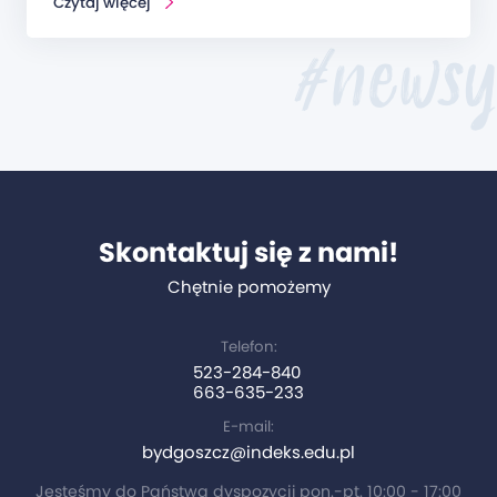
Czytaj więcej
#newsy
Skontaktuj się z nami!
Chętnie pomożemy
Telefon:
523-284-840
663-635-233
E-mail:
bydgoszcz@indeks.edu.pl
Jesteśmy do Państwa dyspozycji pon.-pt. 10:00 - 17:00