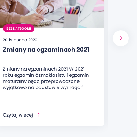
BEZ KATEGORII
BEZ KA
20 listopada 2020
8 maja 
Zmiany na egzaminach 2021
25 la
pod 
Zmiany na egzaminach 2021 W 2021
Oferuj
roku egzamin ósmoklasisty i egzamin
doświa
maturalny będą przeprowadzone
wiaryg
wyjątkowo na podstawie wymagań
- rok z
Czytaj więcej
Czytaj 