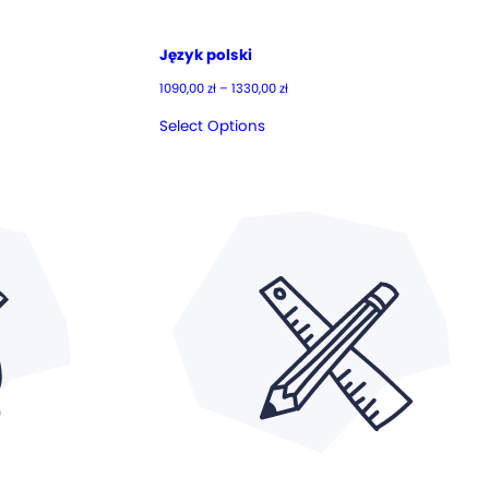
Język polski
Zakres
1090,00
zł
–
1330,00
zł
cen:
od
Select Options
1090,00 zł
do
1330,00 zł