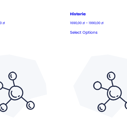
Historia
Zakres
Zakres
00
zł
1690,00
zł
–
1990,00
zł
cen:
cen:
od
od
Select Options
1690,00 zł
1690,00 zł
do
do
1990,00 zł
1990,00 zł