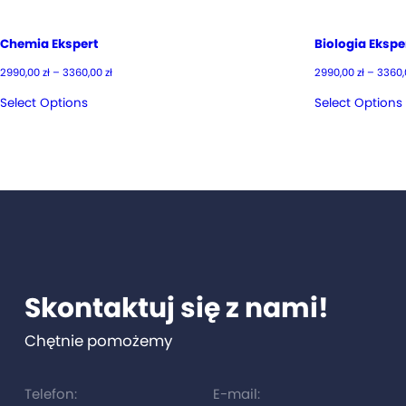
Chemia Ekspert
Biologia Ekspe
Zakres
2990,00
zł
–
3360,00
zł
2990,00
zł
–
3360
cen:
od
Select Options
Select Options
2990,00 zł
do
3360,00 zł
Skontaktuj się z nami!
Chętnie pomożemy
Telefon:
E-mail: