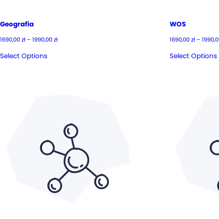
Geografia
WOS
Zakres
1690,00
zł
–
1990,00
zł
1690,00
zł
–
1990,
cen:
od
Select Options
Select Options
1690,00 zł
do
1990,00 zł