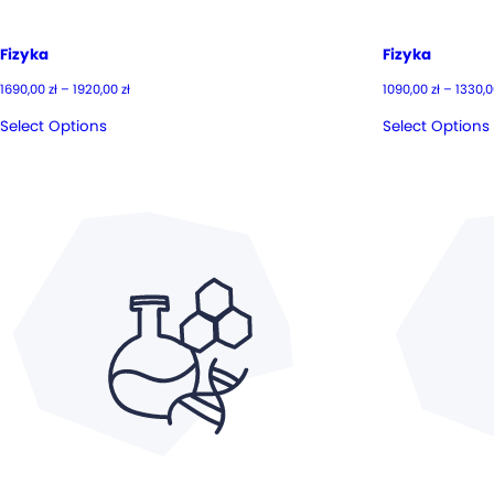
Fizyka
Fizyka
Zakres
1690,00
zł
–
1920,00
zł
1090,00
zł
–
1330,
cen:
od
Select Options
Select Options
1690,00 zł
do
1920,00 zł