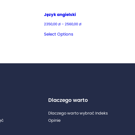
Język angielski
Zakres
2350,00
zł
–
2560,00
zł
cen:
od
Select Options
2350,00 zł
do
2560,00 zł
Dlaczego warto
Dlaczego warto wybrać Indeks
ęć
Opinie