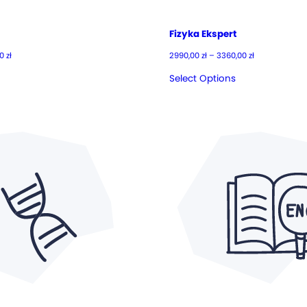
Fizyka Ekspert
Zakres
Zakres
00
zł
2990,00
zł
–
3360,00
zł
cen:
cen:
od
od
Select Options
1090,00 zł
2990,00 zł
do
do
1330,00 zł
3360,00 zł