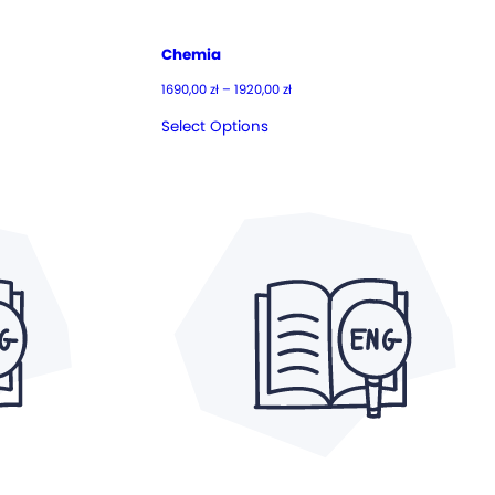
Chemia
Zakres
1690,00
zł
–
1920,00
zł
cen:
od
Select Options
1690,00 zł
do
1920,00 zł