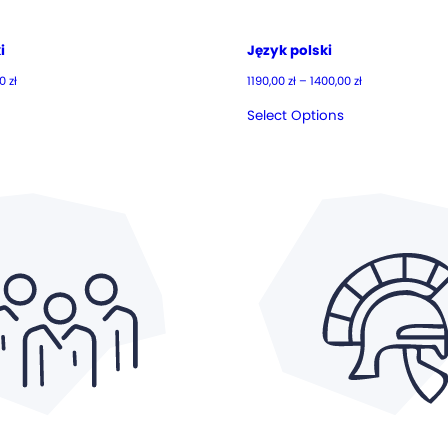
i
Język polski
Zakres
Zakres
00
zł
1190,00
zł
–
1400,00
zł
cen:
cen:
od
od
Select Options
1090,00 zł
1190,00 zł
do
do
1330,00 zł
1400,00 zł