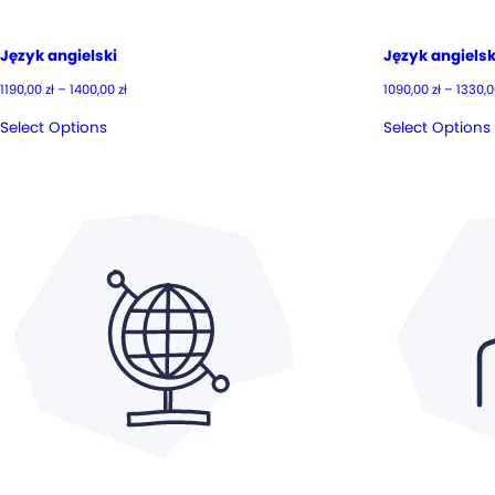
Język angielski
Język angielsk
Zakres
1190,00
zł
–
1400,00
zł
1090,00
zł
–
1330,
cen:
od
Select Options
Select Options
1190,00 zł
do
1400,00 zł