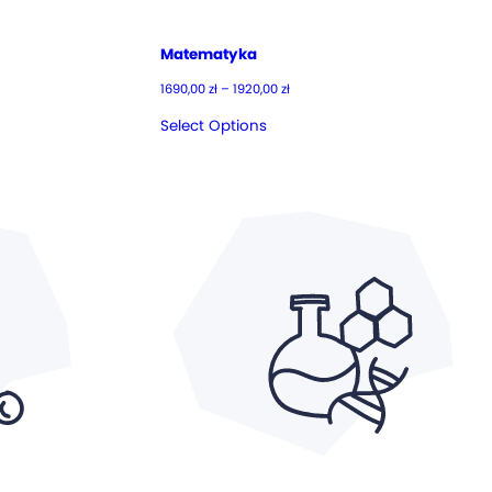
Matematyka
Zakres
1690,00
zł
–
1920,00
zł
cen:
od
Select Options
1690,00 zł
do
1920,00 zł