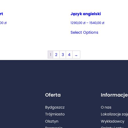
rt
Język angielski
Zakres
Zakres
,00
zł
1290,00
zł
–
1540,00
zł
cen:
cen:
od
od
Select Options
2990,00 zł
1290,00 zł
do
do
3360,00 zł
1540,00 zł
1
2
3
4
→
Oferta
Informacje
Bydgoszcz
O nas
Trójmiasto
Lokalizacje zaj
Olsztyn
Wykładowcy