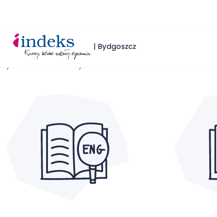
| Bydgoszcz
Wyświetlanie 1–16 z 49 wyników