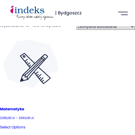
| Bydgoszcz
Wyświetlanie 49–49 z 49 wyników
Matematyka
Zakres
2390,00
zł
–
3360,00
zł
cen:
od
Select Options
2390,00 zł
do