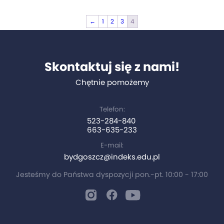
3360,00 zł
←
1
2
3
4
Skontaktuj się z nami!
Chętnie pomożemy
Telefon:
523-284-840
663-635-233
E-mail:
bydgoszcz@indeks.edu.pl
Jesteśmy do Państwa dyspozycji pon.-pt. 10:00 - 17:00