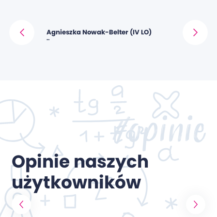
Agnieszka Nowak-Belter (IV LO)
Krzysztof 
""
""
#opinie
Opinie naszych
użytkowników