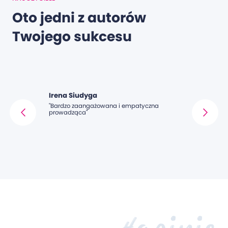
Oto jedni z autorów
Twojego sukcesu
Irena Siudyga
Alicja No
ępny
"Bardzo zaangażowana i empatyczna
"Pani Nowak 
wiadać
prowadząca"
niej biologia
się zrozumiał
Ogromna wie
e,