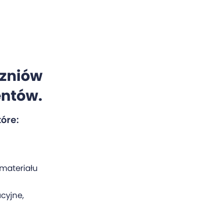
czniów
entów.
tóre:
materiału
cyjne,