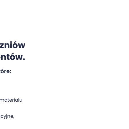
czniów
entów.
tóre:
materiału
cyjne,