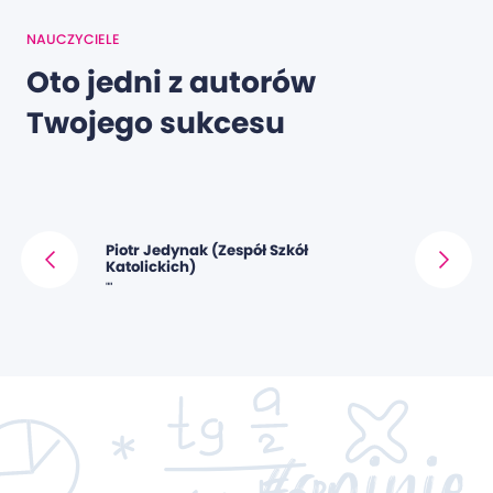
NAUCZYCIELE
Oto jedni z autorów
Twojego sukcesu
tor)
Piotr Jedynak (Zespół Szkół
Mariola K
Katolickich)
""
""
#opinie