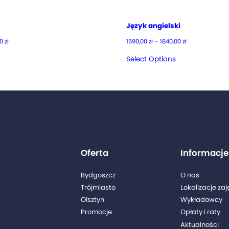
Język angielski
Zakres
Zakres
00
zł
1590,00
zł
–
1840,00
zł
cen:
cen:
od
od
Select Options
1590,00 zł
1590,00 zł
do
do
1840,00 zł
1840,00 zł
Oferta
Informacje
Bydgoszcz
O nas
Trójmiasto
Lokalizacje zaj
Olsztyn
Wykładowcy
Promocje
Opłaty i raty
l
Aktualności