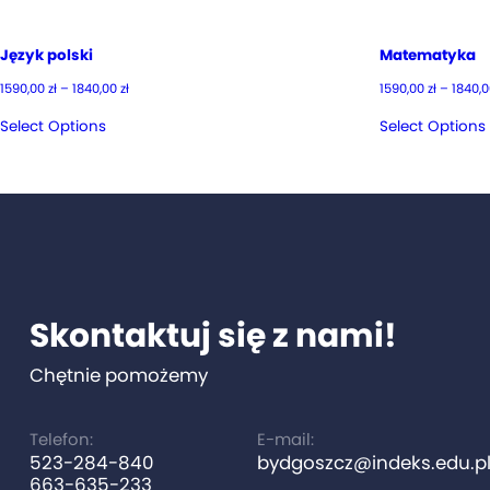
Język polski
Matematyka
Zakres
1590,00
zł
–
1840,00
zł
1590,00
zł
–
1840,
cen:
od
Select Options
Select Options
1590,00 zł
do
1840,00 zł
Skontaktuj się z nami!
Chętnie pomożemy
Telefon:
E-mail:
523-284-840
bydgoszcz@indeks.edu.p
663-635-233