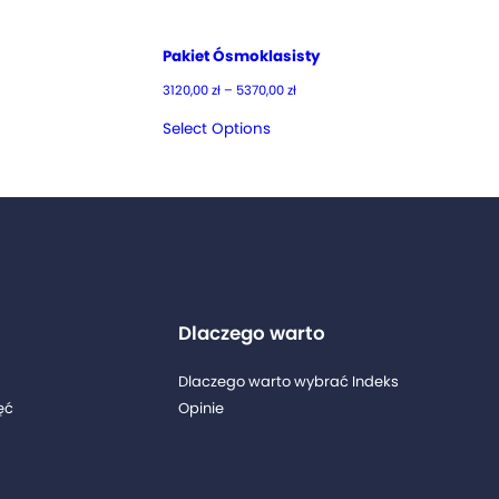
Pakiet Ósmoklasisty
Zakres
3120,00
zł
–
5370,00
zł
cen:
od
Select Options
3120,00 zł
do
5370,00 zł
Dlaczego warto
Dlaczego warto wybrać Indeks
ęć
Opinie