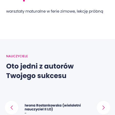
warsztaty maturalne w ferie zimowe, lekcję próbną
NAUCZYCIELE
Oto jedni z autorów
Twojego sukcesu
Iwona Rostankowska (wieloletni
Irena Zieli
nauczyciel II LO)
""
""