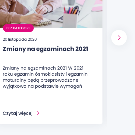
BEZ KATEGORII
BEZ KA
20 listopada 2020
8 maja 
Zmiany na egzaminach 2021
25 la
pod 
Zmiany na egzaminach 2021 W 2021
Oferuj
roku egzamin ósmoklasisty i egzamin
doświa
maturalny będą przeprowadzone
wiaryg
wyjątkowo na podstawie wymagań
- rok z
Czytaj więcej
Czytaj 