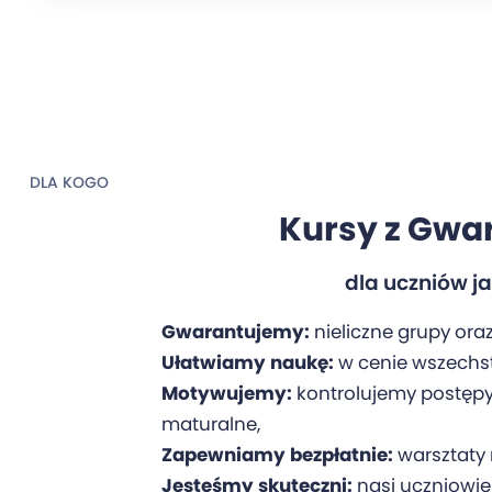
DLA KOGO
Kursy z Gwa
dla uczniów j
Gwarantujemy:
nieliczne grupy or
Ułatwiamy naukę:
w cenie wszechst
Motywujemy:
kontrolujemy postępy
maturalne,
Zapewniamy bezpłatnie:
warsztaty 
Jesteśmy skuteczni:
nasi uczniowie 