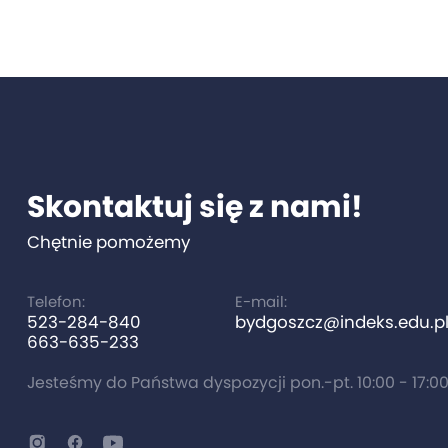
Skontaktuj się z nami!
Chętnie pomożemy
Telefon:
E-mail:
523-284-840
bydgoszcz@indeks.edu.p
663-635-233
Jesteśmy do Państwa dyspozycji pon.-pt. 10:00 - 17:0