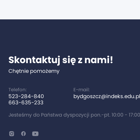
Skontaktuj się z nami!
Chętnie pomożemy
Telefon:
E-mail:
523-284-840
bydgoszcz@indeks.edu.p
663-635-233
Jesteśmy do Państwa dyspozycji pon.-pt. 10:00 - 17:0